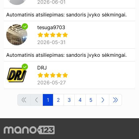
2026-06-01
Automatinis atsiliepimas: sandoris įvyko sėkmingai.
tesuga9703
2026-05-31
Automatinis atsiliepimas: sandoris įvyko sėkmingai.
DRJ
2026-05-27
1
2
3
4
5