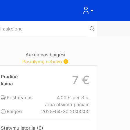
Aukcionas baigėsi
Pasiūlymų nebuvo
7 €
Pradinė
kaina
Pristatymas
4,00 € per 3 d.
arba atsiimti pačiam
Baigėsi
2025-04-30 20:00:00
Statymų istorija (0)