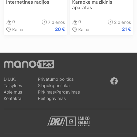
Internetines radijos
Karaoke muzikinis
aparatas
0
0
7 dienos
2 dienos
20 €
21 €
Kaina
Kaina
D.U.K.
Privatumo politika
Taisyklės
Slapukų politika
Apie mus
Pirkimas/Pardavimas
Kontaktai
Reitingavimas